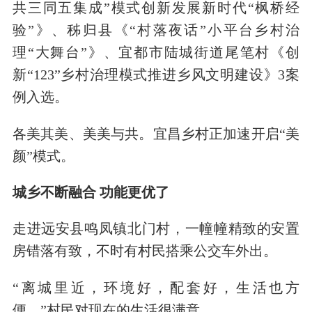
共三同五集成”模式创新发展新时代“枫桥经
验”》、秭归县《“村落夜话”小平台乡村治
理“大舞台”》、宜都市陆城街道尾笔村《创
新“123”乡村治理模式推进乡风文明建设》3案
例入选。
各美其美、美美与共。宜昌乡村正加速开启“美
颜”模式。
城乡不断融合 功能更优
了
走进远安县鸣凤镇北门村，一幢幢精致的安置
房错落有致，不时有村民搭乘公交车外出。
“离城里近，环境好，配套好，生活也方
便。”村民对现在的生活很满意。