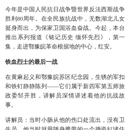
今年是中国人民抗日战争暨世界反法西斯战争
胜利80周年。在全民族抗战中，无数湖北儿女
挺身而出，为保家卫国浴血奋战。今起，本台
推出系列报道《铭记历史 缅怀先烈》，第一
集，走进鄂豫皖革命根据地的中心，红安。
铁血烈士的最后一战
在黄麻起义和鄂豫皖苏区纪念园，生锈的军扣
和铁钉静静陈列——它们属于新四军第五师旅
政委邹开胜，讲解员深情讲述着他的抗战故
事。
讲解员：当时小肠从他的伤口处流出，没有卫
生员，他当时就用随身携带的一个搪瓷缸堵住