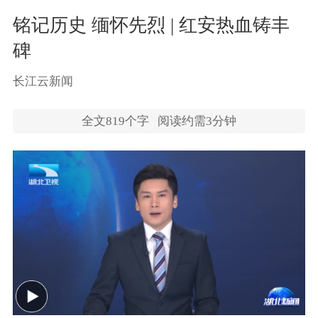
铭记历史 缅怀先烈 | 红安热血铸丰
碑
​长江云新闻
全文
819
个字
阅读约需3分钟