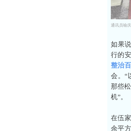
通讯员喻庆
如果说
行的
整治
会。“
那些松
机”。
在伍家
余平