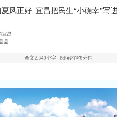
夏风正好  宜昌把民生“小确幸”写
的宜昌
晶晶
全文
2,340
个字
阅读约需8分钟