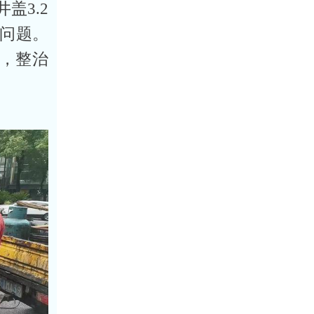
盖3.2
问题。
动，整治
。