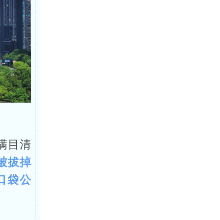
满目清
被拔掉
口袋公