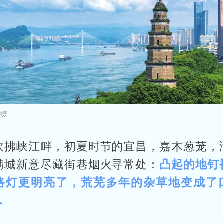
 摄
吹拂峡江畔，初夏时节的宜昌，嘉木葱茏，
满城新意尽藏街巷烟火寻常处：
凸起的地钉
路灯更明亮了，荒芜多年的杂草地变成了
…