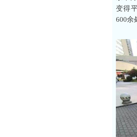
变得
600