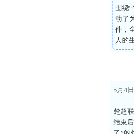
围绕
动了
件，
人的
5月4
楚超联
结束后
了”