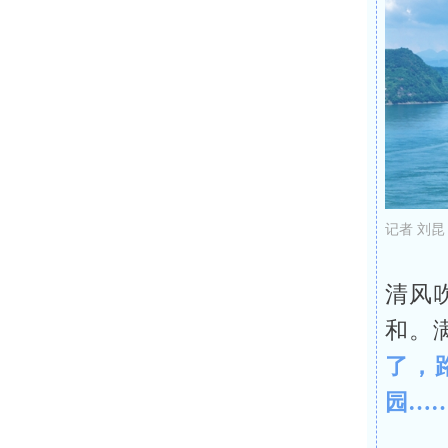
记者 刘昆
清风
和。
了，
园…