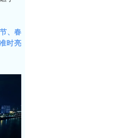
节、春
准时亮