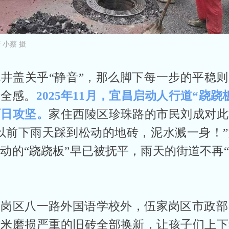
 小蔡 摄
井盖关乎“静音”，那么脚下每一步的平稳
安全感。
2025年11月，宜昌启动人行道“跷跷
百日攻坚。
家住西陵区珍珠路的市民刘成对此
以前下雨天踩到松动的地砖，泥水溅一身！
动的“跷跷板”早已被抚平，雨天的街道不再
岗区八一路外国语学校外，伍家岗区市政部
方米磨损严重的旧砖全部换新，让孩子们上下