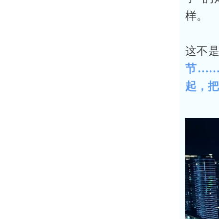
样。
这不
节…
起，把