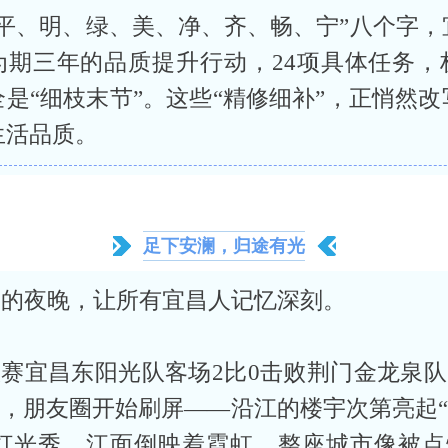
“平、明、绿、美、净、齐、畅、宁”八个字，
为期三年的品质提升行动，24项具体任务，
全是“细枝末节”。这些“精修细补”，正悄然改
生活品质。
足下安澜，归途有光
日的夜晚，让所有宜昌人记忆深刻。
赛宜昌东阳光队客场2比0击败荆门金龙泉
，朋友圈开始刷屏——沿江的楼宇次第亮起
的灯光秀，江面倒映着霓虹，整座城市像被点