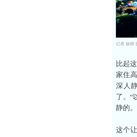
记者 杨柳 
比起这
家住
深人
了。“
静的。
这个