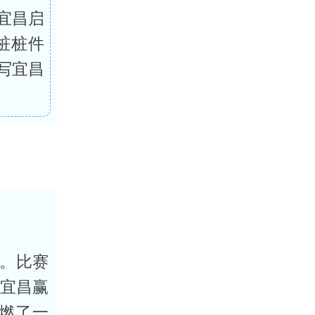
宜昌启
桩桩件
写宜昌
队。比赛
“宜昌赢
燃了一