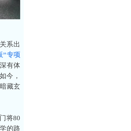
则关系出
板”专项
深有体
”如今，
“暗藏玄
门将80
学的路