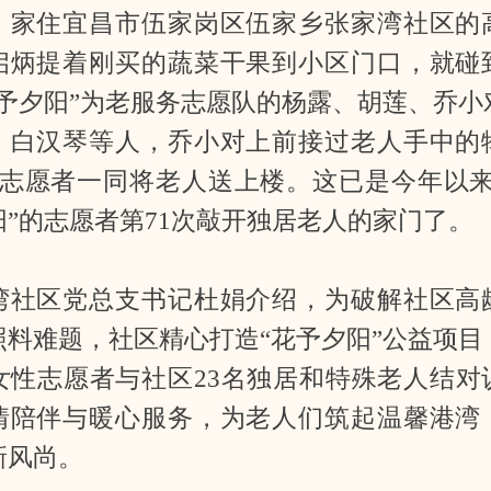
，家住宜昌市伍家岗区伍家乡张家湾社区的
启炳提着刚买的蔬菜干果到小区门口，就碰
花予夕阳”为老服务志愿队的杨露、胡莲、乔小
、白汉琴等人，乔小对上前接过老人手中的
名志愿者一同将老人送上楼。这已是今年以来
阳”的志愿者第71次敲开独居老人的家门了。
湾社区党总支书记杜娟介绍，为破解社区高
照料难题，社区精心打造“花予夕阳”公益项目
名女性志愿者与社区23名独居和特殊老人结对
情陪伴与暖心服务，为老人们筑起温馨港湾
新风尚。