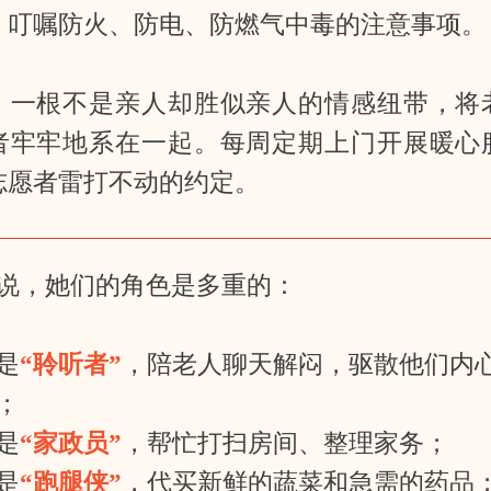
，叮嘱防火、防电、防燃气中毒的注意事项。
，一根不是亲人却胜似亲人的情感纽带，将
者牢牢地系在一起。每周定期上门开展暖心
志愿者雷打不动的约定。
说，她们的角色是多重的：
是
“聆听者”
，陪老人聊天解闷，驱散他们内
；
是
“家政员”
，帮忙打扫房间、整理家务；
是
“跑腿侠”
，代买新鲜的蔬菜和急需的药品