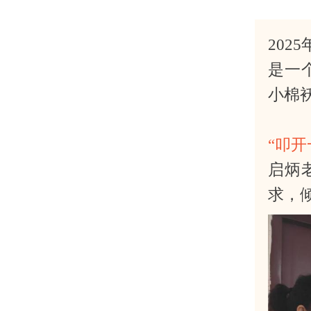
202
是一
小棉
“叩
启炳
求，