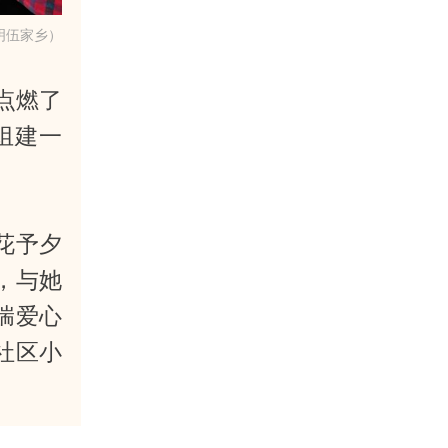
明伍家乡）
点燃了
组建一
花予夕
，与她
揣爱心
社区小