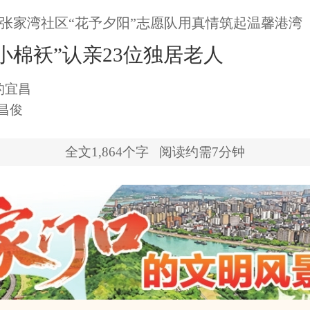
张家湾社区“花予夕阳”志愿队用真情筑起温馨港湾
小棉袄”认亲23位独居老人
的宜昌
昌俊
全文
1,864
个字
阅读约需7分钟