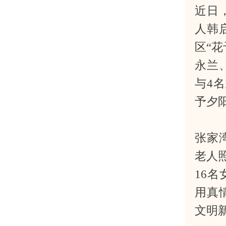
近日
人韩
区“
永兰
与4
予夕
张家
老人
16
用真
文明