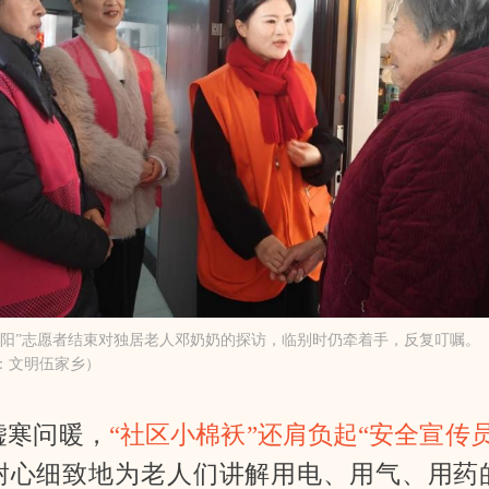
夕阳”志愿者结束对独居老人邓奶奶的探访，临别时仍牵着手，反复叮嘱。
：文明伍家乡）
嘘寒问暖，
“社区小棉袄”还肩负起“安全宣传
耐心细致地为老人们讲解用电、用气、用药