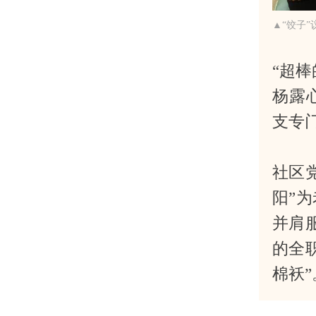
▲“饺子
“超
杨露
支专
社区
阳”
并肩
的全
棉袄”