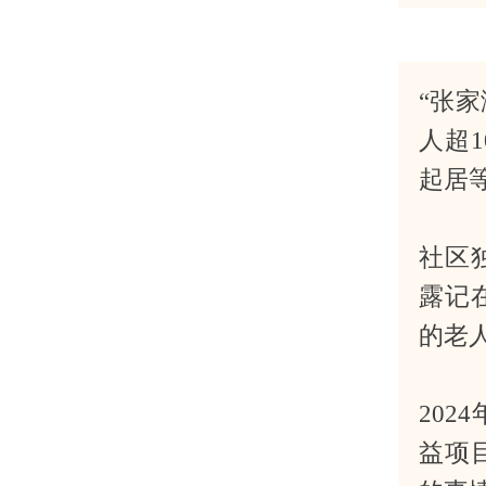
“张
人超
起居
社区
露记
的老
202
益项