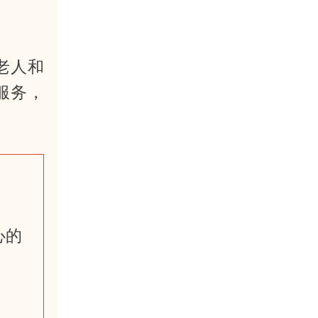
老人和
服务，
心的
；