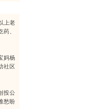
以上老
吃药、
宝妈杨
助社区
微创投公
难愁盼