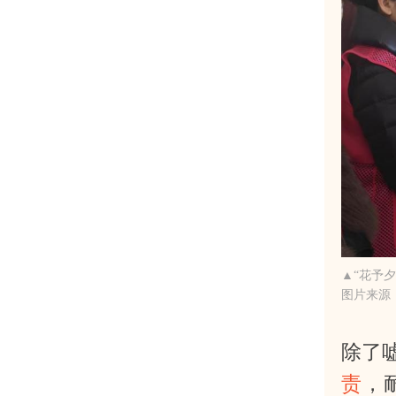
▲“花予
图片来源
除了
责
，