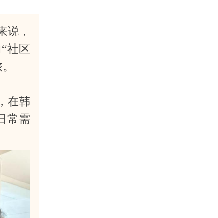
人来说，
“社区
旅。
，在韩
日常需